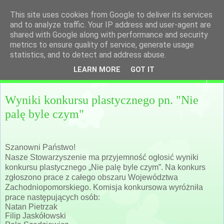
This site uses cookies from Google to deliver its services
and to analyze traffic. Your IP address and user-agent are
shared with Google along with performance and security
metrics to ensure quality of service, generate usage
statistics, and to detect and address abuse.
LEARN MORE
GOT IT
▼
Wyniki konkursu plastycznego pn. "Nie
palę byle czym"
Szanowni Państwo!
Nasze Stowarzyszenie ma przyjemność ogłosić wyniki
konkursu plastycznego „Nie palę byle czym”. Na konkurs
zgłoszono prace z całego obszaru Województwa
Zachodniopomorskiego. Komisja konkursowa wyróżniła
prace następujących osób:
Natan Pietrzak
Filip Jaskółowski