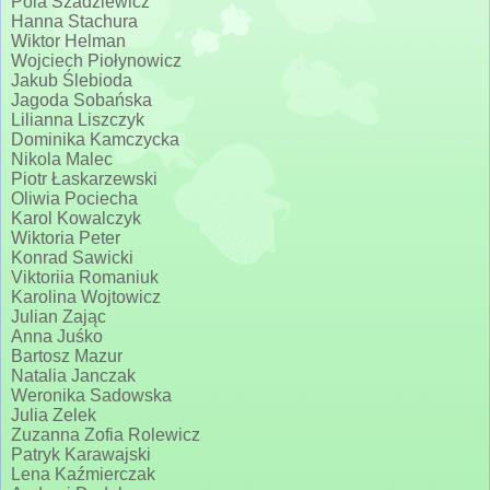
Pola Szadziewicz
Hanna Stachura
Wiktor Helman
Wojciech Piołynowicz
Jakub Ślebioda
Jagoda Sobańska
Lilianna Liszczyk
Dominika Kamczycka
Nikola Malec
Piotr Łaskarzewski
Oliwia Pociecha
Karol Kowalczyk
Wiktoria Peter
Konrad Sawicki
Viktoriia Romaniuk
Karolina Wojtowicz
Julian Zając
Anna Juśko
Bartosz Mazur
Natalia Janczak
Weronika Sadowska
Julia Zelek
Zuzanna Zofia Rolewicz
Patryk Karawajski
Lena Kaźmierczak