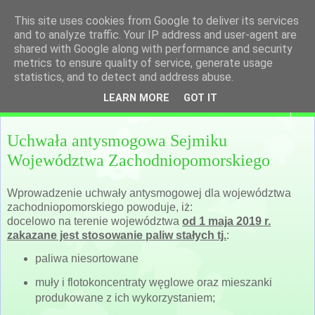
This site uses cookies from Google to deliver its services
and to analyze traffic. Your IP address and user-agent are
shared with Google along with performance and security
metrics to ensure quality of service, generate usage
statistics, and to detect and address abuse.
LEARN MORE
GOT IT
▼
Uchwała antysmogowa Sejmiku
Województwa Zachodniopomorskiego
Wprowadzenie uchwały antysmogowej dla województwa
zachodniopomorskiego powoduje, iż:
docelowo na terenie województwa
od 1 maja 2019 r.
zakazane jest stosowanie paliw stałych tj.
:
paliwa niesortowane
muły i flotokoncentraty węglowe oraz mieszanki
produkowane z ich wykorzystaniem;