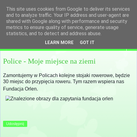
This site uses cookies from Google to deliver its services
and to analyze traffic. Your IP address and user-agent are
shared with Google along with performance and security
metrics to ensure quality of service, generate usage
statistics, and to detect and address abuse.
LEARN MORE
GOT IT
▼
Police - Moje miejsce na ziemi
Zamontujemy w Policach kolejne stojaki rowerowe, będzie
30 miejsc do przypięcia roweru. Tym razem wspiera nas
Fundacja Orlen.
Udostępnij